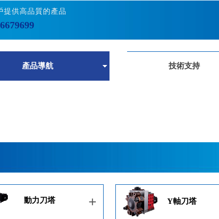
戶提供高品質的產品
86679699
產品導航
技術支持
+
動力刀塔
Y軸刀塔