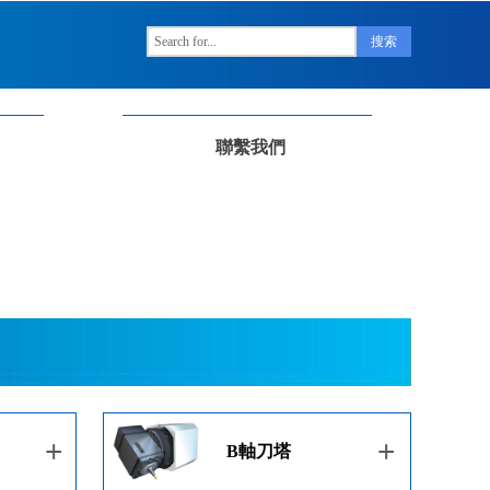
搜索
聯繫我們
+
+
B軸刀塔